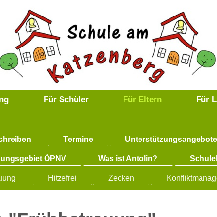
ng
Für Schüler
Für Eltern
Für L
chreiben
Termine
Unterstützungsangebot
dungsgebiet ÖPNV
Was ist Antolin?
Schulel
euung
Hitzefrei
Zecken
Konfliktmana