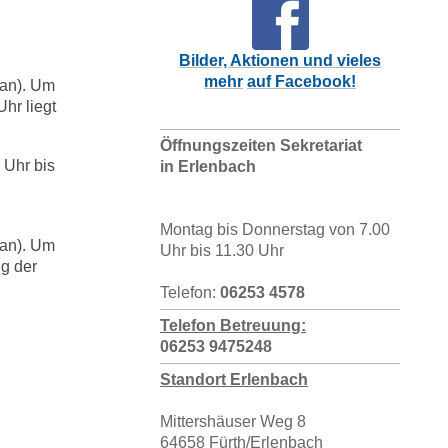
Bilder, Aktionen und vieles
mehr
auf Facebook!
lan). Um
Uhr liegt
Öffnungszeiten Sekretariat
 Uhr bis
in Erlenbach
Montag bis Donnerstag von 7.00
lan). Um
Uhr bis 11.30 Uhr
ng der
Telefon:
06253 4578
T
elefon Betreuung:
06253 9475248
Standort Erlenbach
Mittershäuser Weg 8
64658 Fürth/Erlenbach